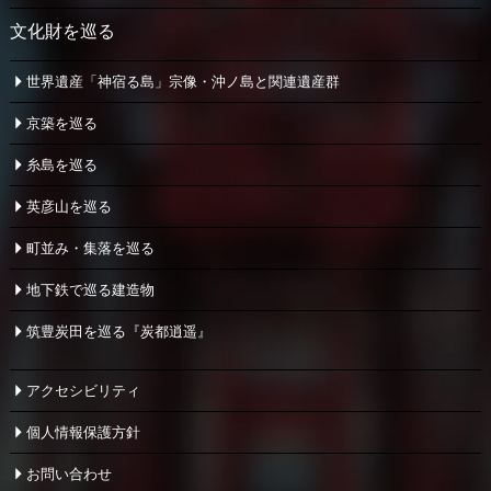
文化財を巡る
世界遺産「神宿る島」宗像・
沖ノ島と関連遺産群
京築を巡る
糸島を巡る
英彦山を巡る
町並み・集落を巡る
地下鉄で巡る建造物
筑豊炭田を巡る『炭都逍遥』
アクセシビリティ
個人情報保護方針
お問い合わせ