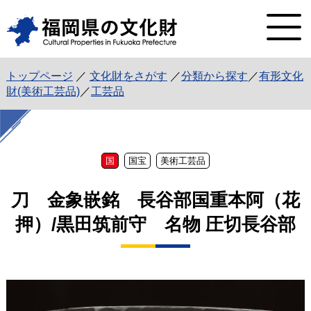
トップページ
／
文化財をさがす
／
分類から探す
／
有形文化
財(美術工芸品)
／
工芸品
国
国宝
美術工芸品
刀 金象嵌銘 長谷部国重本阿（花
押）/黒田筑前守 名物 圧切長谷部