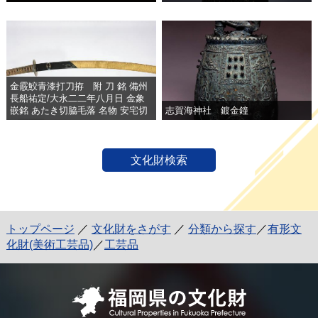
金霰鮫青漆打刀拵 附 刀 銘 備州
長船祐定/大永二二年八月日 金象
嵌銘 あたき切脇毛落 名物 安宅切
志賀海神社 鍍金鐘
文化財検索
トップページ
／
文化財をさがす
／
分類から探す
／
有形文
化財(美術工芸品)
／
工芸品