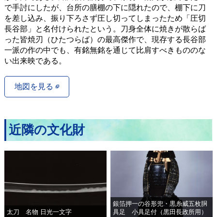
で手討にしたが、台所の膳棚の下に隠れたので、棚下に刀
を差し込み、振り下ろさず圧し切ってしまったため「圧切
長谷部」と名付けられたという。刀身全体に焼きが散らば
った皆焼刃（ひたつらば）の最高傑作で、現存する長谷部
一派の作の中でも、有銘無銘を通じて比肩すべきもののな
い出来映である。
地図を見る
近隣の文化財
銀箔押一の谷形兜・黒糸威五枚胴
太刀 名物 日光一文字
具足 小具足付（黒田長政所用）