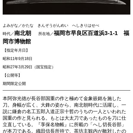
よみがな／かたな きんぞうがんめい へしきりはせべ
南北朝
福岡市早良区百道浜3-1-1 福
時代／
所在地／
岡市博物館
【指定年月日】
昭和11年9月18日
昭和27年3月29日（国宝指定）
【公開等】
期間限定公開
本阿弥光徳が長谷部国重の作と極めて金象嵌銘を施した
刀。身幅が広く、大鋒の姿から、南北朝時代に活躍し、一
説に鎌倉の名工五郎入道正宗十哲のうちの一人といわれた
国重の作と見られる。もとは大太刀であったものを刀に仕
立直している。『享保名物帳』に所載の「へし切長谷部」
が本刀である。織田信長所持で、茶坊主観内が敵対したの