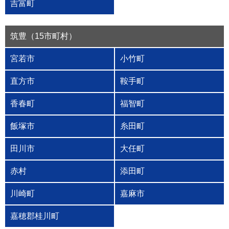
吉富町
筑豊（15市町村）
宮若市
小竹町
直方市
鞍手町
香春町
福智町
飯塚市
糸田町
田川市
大任町
赤村
添田町
川崎町
嘉麻市
嘉穂郡桂川町