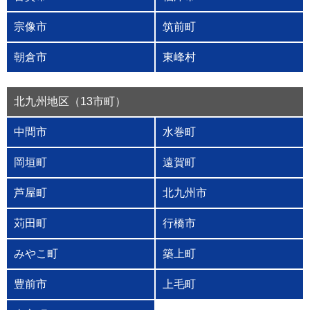
宗像市
筑前町
朝倉市
東峰村
北九州地区（13市町）
中間市
水巻町
岡垣町
遠賀町
芦屋町
北九州市
苅田町
行橋市
みやこ町
築上町
豊前市
上毛町