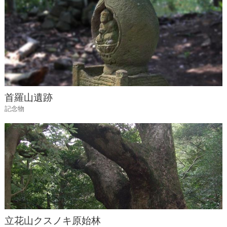
首羅山遺跡
記念物
立花山クスノキ原始林