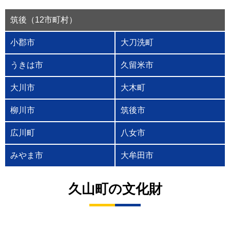
筑後（12市町村）
小郡市
大刀洗町
うきは市
久留米市
大川市
大木町
柳川市
筑後市
広川町
八女市
みやま市
大牟田市
久山町の文化財