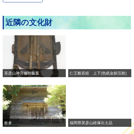
近隣の文化財
英彦山神宮修験板笈
仁王般若経 上下(色紙金銀箔散)
板倉
福岡県英彦山経塚出土品