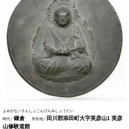
よみがな／さんしょごんげんみしょうたい
鎌倉
田川郡添田町大字英彦山1 英彦
時代／
所在地／
山修験道館