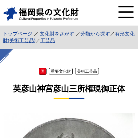
トップページ
／
文化財をさがす
／
分類から探す
／
有形文化
財(美術工芸品)
／
工芸品
国
重要文化財
美術工芸品
英彦山神宮彦山三所権現御正体