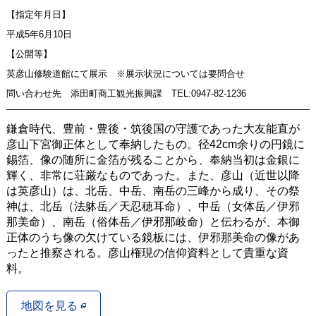
【指定年月日】
平成5年6月10日
【公開等】
英彦山修験道館にて展示 ※展示状況については要問合せ
問い合わせ先 添田町商工観光振興課 TEL:0947-82-1236
鎌倉時代、豊前・豊後・筑後国の守護であった大友能直が
彦山下宮御正体として奉納したもの。径42cm余りの円鏡に
錫箔、像の随所に金箔が残ることから、奉納当初は金銀に
輝く、非常に荘厳なものであった。また、彦山（近世以降
は英彦山）は、北岳、中岳、南岳の三峰から成り、その祭
神は、北岳（法躰岳／天忍穂耳命）、中岳（女体岳／伊邪
那美命）、南岳（俗体岳／伊邪那岐命）と伝わるが、本御
正体のうち像の欠けている鏡板には、伊邪那美命の像があ
ったと推察される。彦山権現の信仰資料として貴重な資
料。
地図を見る