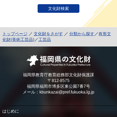
文化財検索
トップページ
／
文化財をさがす
／
分類から探す
／
有形文
化財(美術工芸品)
／
工芸品
福岡県教育庁教育総務部文化財保護課
〒812-8575
福岡県福岡市博多区東公園7番7号
メール：kbunkazai@pref.fukuoka.lg.jp
はじめに