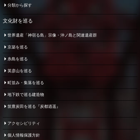
分類から探す
文化財を巡る
世界遺産「神宿る島」宗像・
沖ノ島と関連遺産群
京築を巡る
糸島を巡る
英彦山を巡る
町並み・集落を巡る
地下鉄で巡る建造物
筑豊炭田を巡る『炭都逍遥』
アクセシビリティ
個人情報保護方針