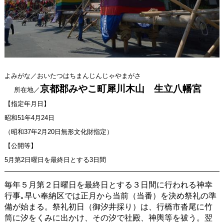
よみがな／おいたつはちまんじんじゃやまがさ
京都郡みやこ町犀川木山 生立八幡宮
所在地／
【指定年月日】
昭和51年4月24日
（昭和37年2月20日無形文化財指定）
【公開等】
5月第2日曜日を最終日とする3日間
毎年５月第２日曜日を最終日とする３日間に行われる神幸
行事｡早い奉納区では正月から当前（当番）を決め祭礼の準
備が始まる。祭礼初日（御汐井採り）は、行橋市沓尾に竹
筒に汐をくみに出かけ、その汐で社殿、神輿等を祓う。翌