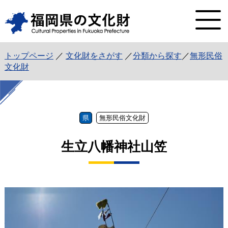
トップページ
／
文化財をさがす
／
分類から探す
／
無形民俗
文化財
県
無形民俗文化財
生立八幡神社山笠