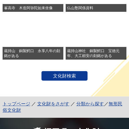
峯高寺 木造阿弥陀如来坐像
仏山塾関係資料
蔵持山 銅製鰐口 永享八年の刻
蔵持山神社 銅製鰐口 宝徳元
銘がある
年、大工頼安の刻銘がある
文化財検索
トップページ
／
文化財をさがす
／
分類から探す
／
無形民
俗文化財