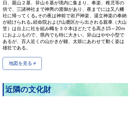
日、親山２基、舁山６基が境内に集まり、奉楽、稚児等の
供で、三諸神社まで神輿の渡御があり、夜までには又八幡
社に帰ってくる｡その夜は神前で岩戸神楽、湯立神楽の奉納
が続けられる｡続命院および山鹿区から出される親車（大山
笠）は台上に社を組み幟を３０本ほどたてる高さ15～20ｍ
におよぶもので、県内でも特に大きい。舁山はやや小型で
あるが、百人近くの山かきが鐘、太鼓にあわせて動く姿は
雄壮である。
地図を見る
近隣の文化財