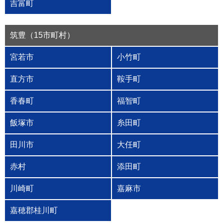
吉富町
筑豊（15市町村）
宮若市
小竹町
直方市
鞍手町
香春町
福智町
飯塚市
糸田町
田川市
大任町
赤村
添田町
川崎町
嘉麻市
嘉穂郡桂川町