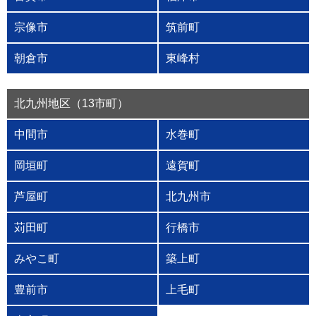
宗像市
筑前町
朝倉市
東峰村
北九州地区（13市町）
中間市
水巻町
岡垣町
遠賀町
芦屋町
北九州市
苅田町
行橋市
みやこ町
築上町
豊前市
上毛町