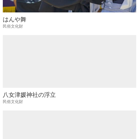
はんや舞
民俗文化財
八女津媛神社の浮立
民俗文化財