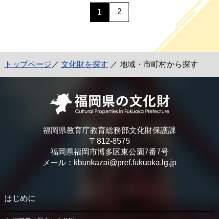
2
1
トップページ
／
文化財を探す
／ 地域・市町村から探す
福岡県教育庁教育総務部文化財保護課
〒812-8575
福岡県福岡市博多区東公園7番7号
メール：kbunkazai@pref.fukuoka.lg.jp
はじめに