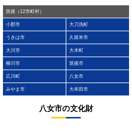
筑後（12市町村）
小郡市
大刀洗町
うきは市
久留米市
大川市
大木町
柳川市
筑後市
広川町
八女市
みやま市
大牟田市
八女市の文化財